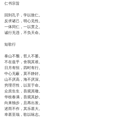
仁书宗旨
回到孔子，学以致仁。
反求诸己，明心见性。
一体同仁，一以贯之。
诚行无违，不负天命。
短歌行
泰山不颓，哲人不萎。
不在兹乎，舍我其谁。
日月有恒，四时有行。
中心无蔽，莫不静好。
山不厌高，海不厌深。
穷理尽性，以至于命。
众庶生生，吾观其噭。
华枝春满，吾观其妙。
向来独步，且再出发。
述而不作，其乐甚大。
幸甚至哉，歌以咏志。