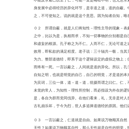
不能反求诸己以至于仁，可能一直是晦暗不明，也无意求
身发展中必得经历的异化环节，是非道之道，道的自蔽。
之，不可使知之。说的就是这个意思。因为知者自知，唯
０２ 所谓自蔽，就是人们将知性－理性主导的现象－表
之中，比以为是，执相而求，不知一切事物的分别都是自
和虚妄的根源。孔子称之为不仁。人而不仁，无论可道之
效用，即私欲的满足程度。老子说：三十辐共一毂，当其
为力。整部道德经，即系于这个逻辑设定的虚拟之物上；
而终有一死。一言以蔽之，人间就是道的异化。所以，孔
自知之明，也就是明觉的自己，自己的明觉，才是道的本
为宾词，三位一体，道－道－道，统摄而谓之曰仁。仁，
未觉的常人，为知性－理性所控制，而必指设为外在的逻
是，各自为群而党同伐异。在他们看来，礼，无非是对人
古礼崩乐坏，于今为烈，世人多追捧道德经的原因。他们
０３ 一言以蔽之，仁道就是自由。如果说万物顺其自然
天性？如果说万物顺其自性，那么天性就是自性的明觉，