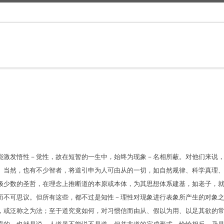
能激发悟性－觉性，故在短暂的一生中，始终为现象－名相所蔽。对他们来说
。当然，也有不少智者，将道引申为人可由从的一切，如自然规律、科学真理
极少数的圣哲，在理念上推断道的本原或本体，为其思想体系建基，如老子，
而不可思议。但所有这些，都不过是知性－理性对现象进行表象所产生的对象
，或泛称之为法；至于道究竟如何，对习惯信而由从、假以为用、以足其欲的