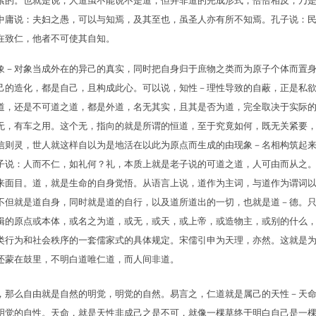
索的。也就是说，人道虽不能说不是道，但并非道的完成形式，恰恰相反，乃
中庸说：夫妇之愚，可以与知焉，及其至也，虽圣人亦有所不知焉。孔子说：
在致仁，他者不可使其自知。
象－对象当成外在的异己的真实，同时把自身归于庶物之类而为原子个体而置
己的造化，都是自己，且构成此心。可以说，知性－理性导致的自蔽，正是私
道，还是不可道之道，都是外道，名无其实，且其是否为道，完全取决于实际
无，有车之用。这个无，指向的就是所谓的恒道，至于究竟如何，既无关紧要
信则灵，世人就这样自以为是地活在以此为原点而生成的由现象－名相构筑起
子说：人而不仁，如礼何？礼，本质上就是老子说的可道之道，人可由而从之
来面目。道，就是生命的自身觉悟。从语言上说，道作为主词，与道作为谓词
不但就是道自身，同时就是道的自行，以及道所道出的一切，也就是道－德。
辑的原点或本体，或名之为道，或无，或天，或上帝，或造物主，或别的什么
类行为和社会秩序的一套儒家式的具体规定。宋儒引申为天理，亦然。这就是
还蒙在鼓里，不明白道唯仁道，而人间非道。
，那么自由就是自然的明觉，明觉的自然。易言之，仁道就是属己的天性－天
明觉的自性。天命，就是天性非成己之是不可，就像一棵草终于明白自己是一