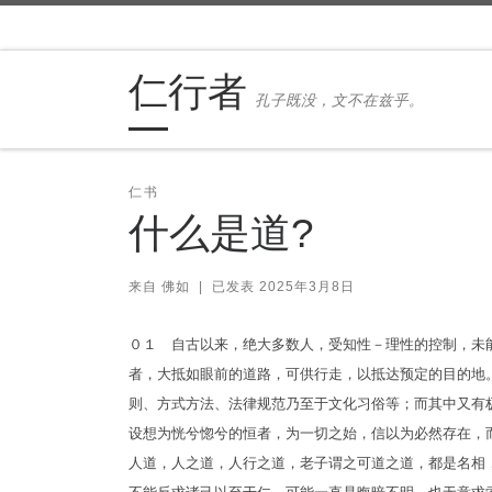
Skip to content
仁行者
孔子既没，文不在兹乎。
仁书
什么是道?
来自
佛如
|
已发表
2025年3月8日
０１ 自古以来，绝大多数人，受知性－理性的控制，未
者，大抵如眼前的道路，可供行走，以抵达预定的目的地
则、方式方法、法律规范乃至于文化习俗等；而其中又有
设想为恍兮惚兮的恒者，为一切之始，信以为必然存在，
人道，人之道，人行之道，老子谓之可道之道，都是名相