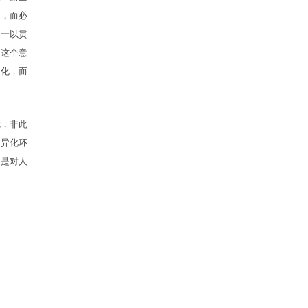
定，而必
，一以贯
是这个意
造化，而
觉，非此
的异化环
，是对人