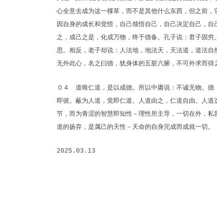
心全意去成为这一棵草，而不是其他什么东西，但之前，
因自身的成长和觉悟，自己领悟自己，自己决定自己，自
之，成己之是，化成万物，终于德备。孔子说：君子固穷
思。相反，老子却说：人法地，地法天，天法道，道法自
无外此心，名之曰德，犹身体的五脏六腑，不可外求而得
０４ 道唯仁道，是以成德。所以中庸说：不诚无物。德
即彼。蔽为人道，觉即仁道。人道由之，仁道自由。人道
节，而为青涩的智慧即知性－理性所主导，一切在外，私
道的扬弃，是属己的天性－天命的自身完成而成就一切。
2025.03.13