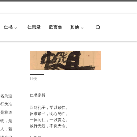
Search
仁书
仁思录
卮言集
其他
且慢
仁书宗旨
，名为道
、行为准
回到孔子，学以致仁。
就是将道
反求诸己，明心见性。
一体同仁，一以贯之。
之物，是
诚行无违，不负天命。
常人，若