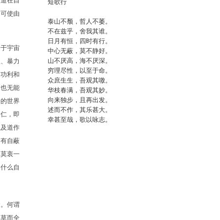
是道在自
短歌行
民可使由
泰山不颓，哲人不萎。
不在兹乎，舍我其谁。
日月有恒，四时有行。
身于宇宙
中心无蔽，莫不静好。
山不厌高，海不厌深。
欲、暴力
穷理尽性，以至于命。
的功利和
众庶生生，吾观其噭。
，也无能
华枝春满，吾观其妙。
向来独步，且再出发。
来的世界
述而不作，其乐甚大。
。仁，即
幸甚至哉，歌以咏志。
以及道作
只有自蔽
，莫衷一
为什么自
命。何谓
棵草而全