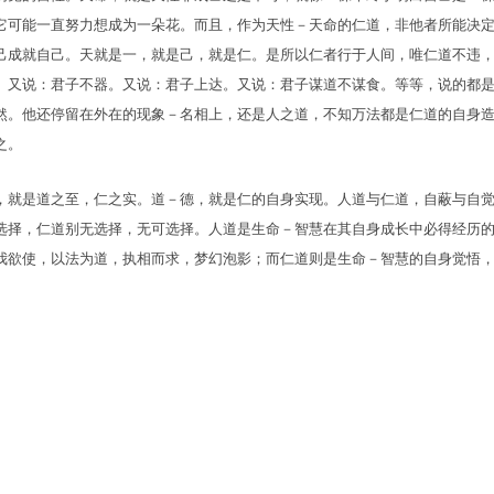
它可能一直努力想成为一朵花。而且，作为天性－天命的仁道，非他者所能决
己成就自己。天就是一，就是己，就是仁。是所以仁者行于人间，唯仁道不违
。又说：君子不器。又说：君子上达。又说：君子谋道不谋食。等等，说的都
然。他还停留在外在的现象－名相上，还是人之道，不知万法都是仁道的自身
之。
，就是道之至，仁之实。道－德，就是仁的自身实现。人道与仁道，自蔽与自
选择，仁道别无选择，无可选择。人道是生命－智慧在其自身成长中必得经历
我欲使，以法为道，执相而求，梦幻泡影；而仁道则是生命－智慧的自身觉悟