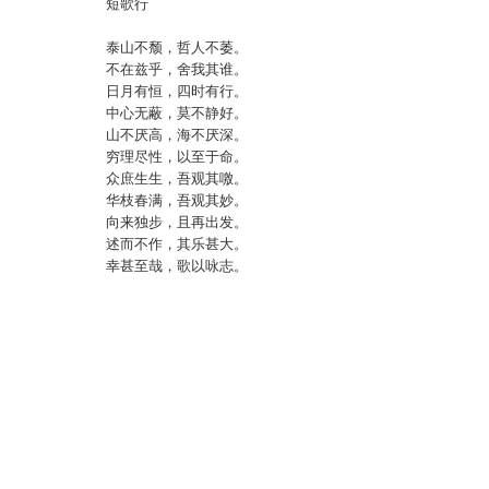
短歌行
泰山不颓，哲人不萎。
不在兹乎，舍我其谁。
日月有恒，四时有行。
中心无蔽，莫不静好。
山不厌高，海不厌深。
穷理尽性，以至于命。
众庶生生，吾观其噭。
华枝春满，吾观其妙。
向来独步，且再出发。
述而不作，其乐甚大。
幸甚至哉，歌以咏志。