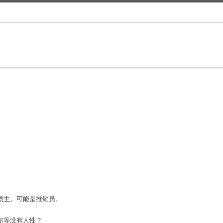
。
债主。可能是推销员。
尔等没有人性？