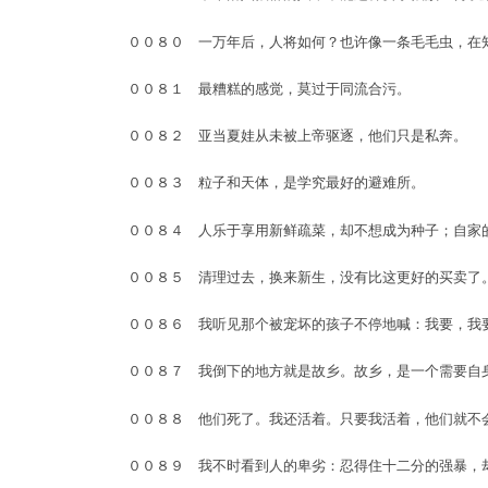
００８０ 一万年后，人将如何？也许像一条毛毛虫，在
００８１ 最糟糕的感觉，莫过于同流合污。
００８２ 亚当夏娃从未被上帝驱逐，他们只是私奔。
００８３ 粒子和天体，是学究最好的避难所。
００８４ 人乐于享用新鲜疏菜，却不想成为种子；自家
００８５ 清理过去，换来新生，没有比这更好的买卖了
００８６ 我听见那个被宠坏的孩子不停地喊：我要，我
００８７ 我倒下的地方就是故乡。故乡，是一个需要自
００８８ 他们死了。我还活着。只要我活着，他们就不
００８９ 我不时看到人的卑劣：忍得住十二分的强暴，