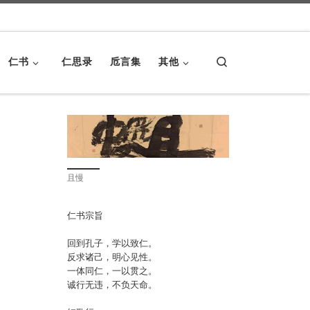
Search
仁书
仁思录
卮言集
其他
且慢
仁书宗旨
回到孔子，学以致仁。
反求诸己，明心见性。
一体同仁，一以贯之。
诚行无违，不负天命。