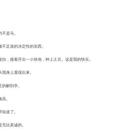
的不是马。
微不足道的决定性的东西。
纽扣，接着开出一小块地，种上土豆。这是我的快乐。
从我身上显现出来。
正的解剖学。
极高。
早知道了。
是无比真诚的。