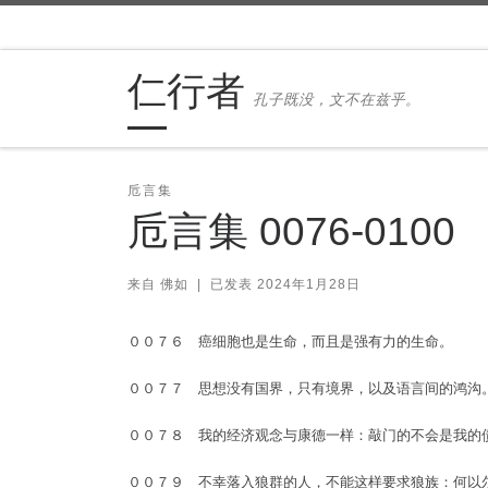
Skip to content
仁行者
孔子既没，文不在兹乎。
卮言集
卮言集 0076-0100
来自
佛如
|
已发表
2024年1月28日
００７６ 癌细胞也是生命，而且是强有力的生命。
００７７ 思想没有国界，只有境界，以及语言间的鸿沟
００７８ 我的经济观念与康德一样：敲门的不会是我的
００７９ 不幸落入狼群的人，不能这样要求狼族：何以