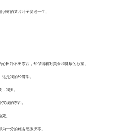
知识树的某片叶子度过一生。
的心田种不出东西，却保留着对美食和健康的欲望。
。这是我的经济学。
要，我要。
身实现的东西。
会死。
却为一分的施舍感激涕零。