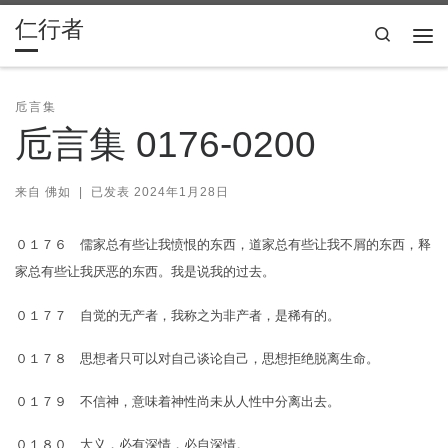
仁行者
Skip to content
Search
主
卮言集
卮言集 0176-0200
来自
佛如
|
已发表
2024年1月28日
０１７６ 儒家总有些让我愤恨的东西，道家总有些让我不屑的东西，释
家总有些让我厌恶的东西。我是说我的过去。
０１７７ 自觉的无产者，我称之为非产者，是稀有的。
０１７８ 思想者只可以对自己谈论自己，思想拒绝脱离生命。
０１７９ 不信神，意味着神性尚未从人性中分离出去。
０１８０ 大义，必有深情，必自深情。