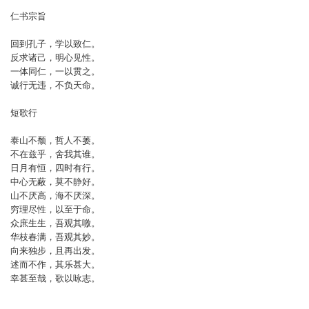
仁书宗旨
回到孔子，学以致仁。
反求诸己，明心见性。
一体同仁，一以贯之。
诚行无违，不负天命。
短歌行
泰山不颓，哲人不萎。
不在兹乎，舍我其谁。
日月有恒，四时有行。
中心无蔽，莫不静好。
山不厌高，海不厌深。
穷理尽性，以至于命。
众庶生生，吾观其噭。
华枝春满，吾观其妙。
向来独步，且再出发。
述而不作，其乐甚大。
幸甚至哉，歌以咏志。