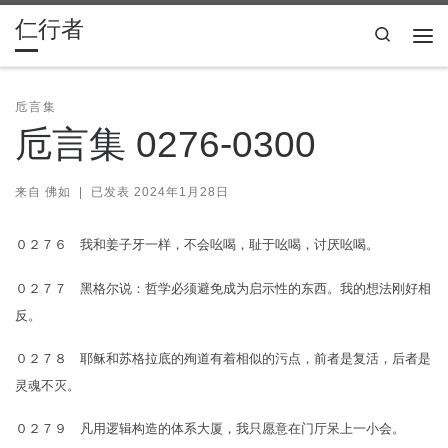
仁行者
Skip to content
Search
主
卮言集
卮言集 0276-0300
来自
佛如
|
已发表
2024年1月28日
０２７６ 我和姜子牙一样，不会吆喝，耻于吆喝，讨厌吆喝。
０２７７ 黑格尔说：哲学必须避免成为启示性的东西。我的想法刚好相
反。
０２７８ 耶稣和苏格拉底的殉道有着相似的污点，前者是复活，后者是
灵魂不灭。
０２７９ 凡用逻辑构造的体系大厦，我只愿意在门厅呆上一小会。