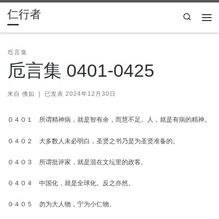
仁行者
Skip to content
Search
主
卮言集
卮言集 0401-0425
来自
佛如
|
已发表
2024年12月30日
０４０１ 所谓精神病，就是智有余，而慧不足。人，就是有病的精神。
０４０２ 大多数人未必明白，圣贤之书乃是为圣贤准备的。
０４０３ 所谓批评家，就是混在文坛里的政客。
０４０４ 中国化，就是全球化。反之亦然。
０４０５ 勿为大人物，宁为小仁物。