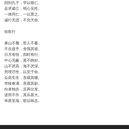
回到孔子，学以致仁。
反求诸己，明心见性。
一体同仁，一以贯之。
诚行无违，不负天命。
短歌行
泰山不颓，哲人不萎。
不在兹乎，舍我其谁。
日月有恒，四时有行。
中心无蔽，莫不静好。
山不厌高，海不厌深。
穷理尽性，以至于命。
众庶生生，吾观其噭。
华枝春满，吾观其妙。
向来独步，且再出发。
述而不作，其乐甚大。
幸甚至哉，歌以咏志。