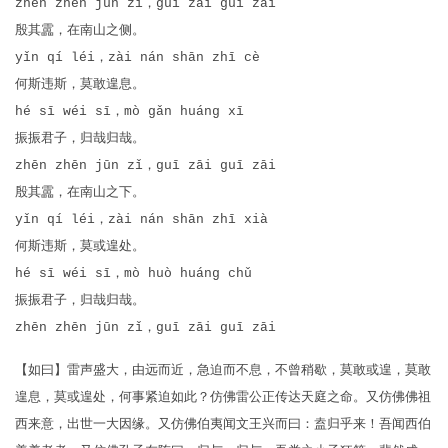
zhēn zhēn jūn zǐ，guī zāi guī zāi
殷其靁，在南山之侧。
yǐn qí léi，zài nán shān zhī cè
何斯违斯，莫敢遑息。
hé sī wéi sī，mò gǎn huáng xī
振振君子，归哉归哉。
zhēn zhēn jūn zǐ，guī zāi guī zāi
殷其靁，在南山之下。
yǐn qí léi，zài nán shān zhī xià
何斯违斯，莫或遑处。
hé sī wéi sī，mò huò huáng chǔ
振振君子，归哉归哉。
zhēn zhēn jūn zǐ，guī zāi guī zāi
【如曰】雷声盛大，由远而近，急迫而不息，不曾稍歇，莫敢或遑，莫敢
遑息，莫或遑处，何事紧迫如此？仿佛雷公正传达天庭之命。又仿佛佛祖
西来意，出世一大因缘。又仿佛伯夷闻文王兴而曰：盍归乎来！吾闻西伯