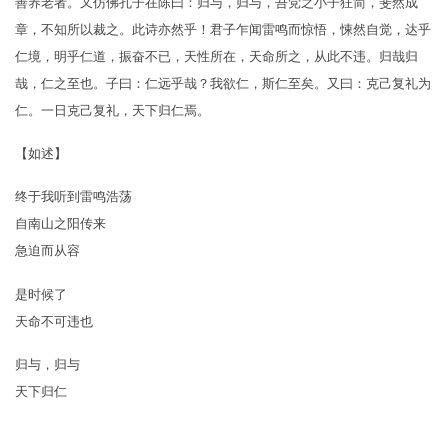
善养老者。又仿佛孔子在陈曰：归与，归与，吾党之小子狂简，斐然成
章，不知所以裁之。此诗亦然乎！君子乍闻雷鸣而惊悟，悚然自觉，达乎
仁境，明乎仁道，振奋不已，天性所在，天命所之，从此不违。归哉归
哉，仁之至也。子曰：仁远乎哉？我欲仁，斯仁至矣。又曰：克己复礼为
仁。一日克己复礼，天下归仁焉。
【如述】
终于我听到雷鸣浩荡
自南山之阳传来
急迫而从容
是时候了
天命不可违也
归与，归与
天下归仁