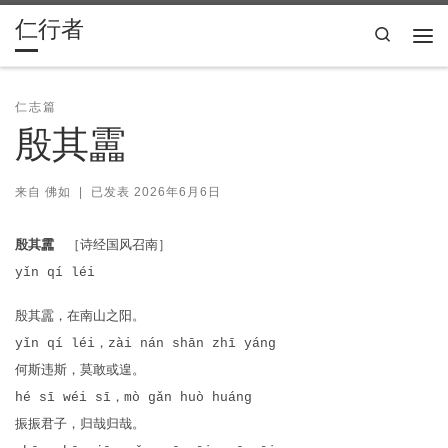
仁行者
Skip to content
Search
主
仁志篇
殷其靁
来自
佛如
|
已发表
2026年6月6日
殷其靁
［诗经国风召南］
yǐn qí léi
殷其靁，在南山之阳。
yǐn qí léi，zài nán shān zhī yáng
何斯违斯，莫敢或遑。
hé sī wéi sī，mò gǎn huò huáng
振振君子，归哉归哉。