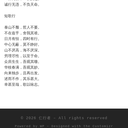
诚行无违，不负天命。
短歌行
泰山不颓，哲人不萎。
不在兹乎，舍我其谁。
日月有恒，四时有行。
中心无蔽，莫不静好。
山不厌高，海不厌深。
穷理尽性，以至于命。
众庶生生，吾观其噭。
华枝春满，吾观其妙。
向来独步，且再出发。
述而不作，其乐甚大。
幸甚至哉，歌以咏志。
© 2026
仁行者
– All rights reserved
Powered by
WP
– Designed with the
Customizr