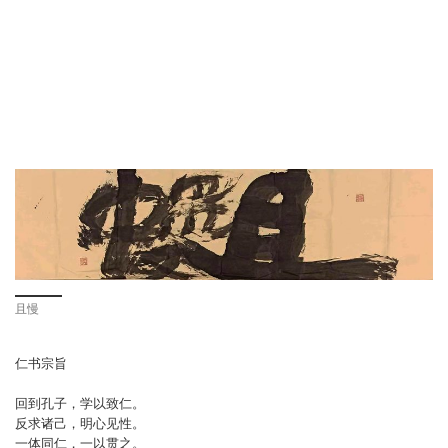
且慢
仁书宗旨
回到孔子，学以致仁。
反求诸己，明心见性。
一体同仁，一以贯之。