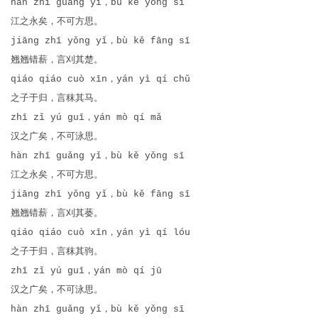
hàn zhī guǎng yǐ，bù kě yǒng sī
江之永矣，不可方思。
jiāng zhī yǒng yǐ，bù kě fāng sī
翘翘错薪，言刈其楚。
qiáo qiáo cuò xīn，yán yì qí chǔ
之子于归，言秣其马。
zhī zǐ yú guī，yán mò qí mǎ
汉之广矣，不可泳思。
hàn zhī guǎng yǐ，bù kě yǒng sī
江之永矣，不可方思。
jiāng zhī yǒng yǐ，bù kě fāng sī
翘翘错薪，言刈其蒌。
qiáo qiáo cuò xīn，yán yì qí lóu
之子于归，言秣其驹。
zhī zǐ yú guī，yán mò qí jū
汉之广矣，不可泳思。
hàn zhī guǎng yǐ，bù kě yǒng sī