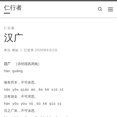
仁行者
Skip to content
Search
主
仁志篇
汉广
来自
佛如
|
已发表
2026年6月2日
汉广
［诗经国风周南］
hàn guǎng
南有乔木，不可休思。
nán yǒu qiáo mù，bù kě xiū sī
汉有游女，不可求思。
hàn yǒu yóu nǚ，bù kě qiú sī
汉之广矣，不可泳思。