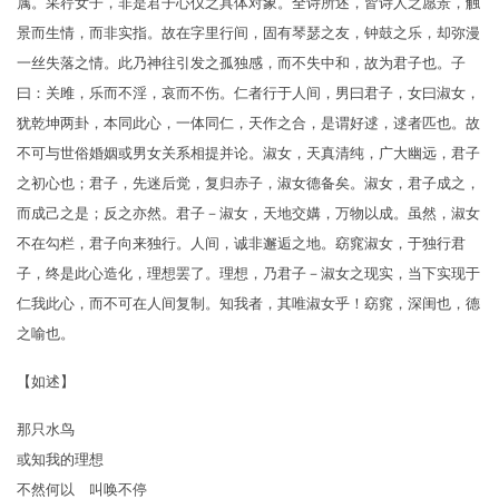
属。采荇女子，非是君子心仪之具体对象。全诗所述，皆诗人之愿景，触
景而生情，而非实指。故在字里行间，固有琴瑟之友，钟鼓之乐，却弥漫
一丝失落之情。此乃神往引发之孤独感，而不失中和，故为君子也。子
曰：关雎，乐而不淫，哀而不伤。仁者行于人间，男曰君子，女曰淑女，
犹乾坤两卦，本同此心，一体同仁，天作之合，是谓好逑，逑者匹也。故
不可与世俗婚姻或男女关系相提并论。淑女，天真清纯，广大幽远，君子
之初心也；君子，先迷后觉，复归赤子，淑女德备矣。淑女，君子成之，
而成己之是；反之亦然。君子－淑女，天地交媾，万物以成。虽然，淑女
不在勾栏，君子向来独行。人间，诚非邂逅之地。窈窕淑女，于独行君
子，终是此心造化，理想罢了。理想，乃君子－淑女之现实，当下实现于
仁我此心，而不可在人间复制。知我者，其唯淑女乎！窈窕，深闺也，德
之喻也。
【如述】
那只水鸟
或知我的理想
不然何以 叫唤不停