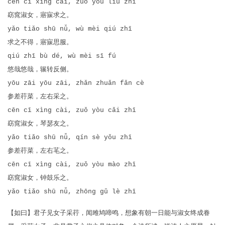
cēn cī xìng cài, zuǒ yòu liú zhī
窈窕淑女，寤寐求之。
yǎo tiǎo shū nǚ, wù mèi qiú zhī
求之不得，寤寐思服。
qiú zhī bù dé, wù mèi sī fú
悠哉悠哉，辗转反侧。
yōu zāi yōu zāi, zhǎn zhuǎn fǎn cè
参差荇菜，左右采之。
cēn cī xìng cài, zuǒ yòu cǎi zhī
窈窕淑女，琴瑟友之。
yǎo tiǎo shū nǚ, qín sè yǒu zhī
参差荇菜，左右芼之。
cēn cī xìng cài, zuǒ yòu mào zhī
窈窕淑女，钟鼓乐之。
yǎo tiǎo shū nǚ, zhōng gǔ lè zhī
【如曰】君子见女子采荇，闻雎鸠啼鸣，想象有朝一日能与淑女终成眷