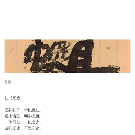
且慢
仁书宗旨
回到孔子，学以致仁。
反求诸己，明心见性。
一体同仁，一以贯之。
诚行无违，不负天命。