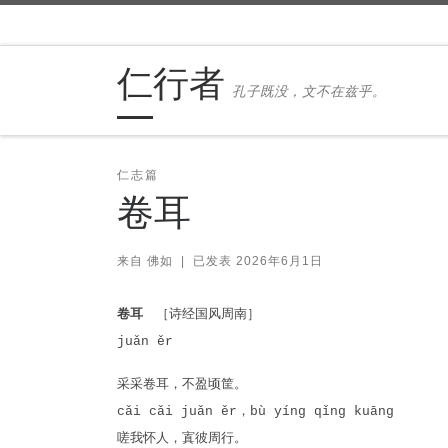
Skip to content
仁行者
孔子既没，文不在兹乎。
仁志篇
卷耳
来自
佛如
|
已发表
2026年6月1日
卷耳
［诗经国风周南］
juǎn ěr
采采卷耳，不盈顷筐。
cǎi cǎi juǎn ěr，bù yíng qǐng kuāng
嗟我怀人，寘彼周行。