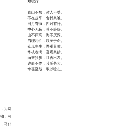
短歌行
泰山不颓，哲人不萎。
不在兹乎，舍我其谁。
日月有恒，四时有行。
中心无蔽，莫不静好。
山不厌高，海不厌深。
穷理尽性，以至于命。
众庶生生，吾观其噭。
华枝春满，吾观其妙。
向来独步，且再出发。
述而不作，其乐甚大。
幸甚至哉，歌以咏志。
常，为诗
之物，可
阻，马仆