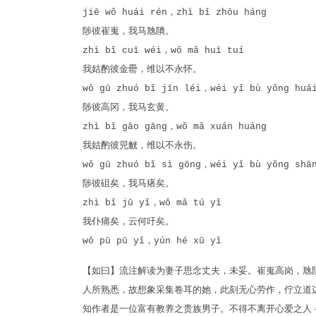
jiē wǒ huái rén，zhì bǐ zhōu háng
陟彼崔嵬，我马虺隤。
zhì bǐ cuī wéi，wǒ mǎ huī tuí
我姑酌彼金罍，维以不永怀。
wǒ gū zhuó bǐ jīn léi，wéi yǐ bù yǒng huá
陟彼高冈，我马玄黄。
zhì bǐ gāo gāng，wǒ mǎ xuán huáng
我姑酌彼兕觥，维以不永伤。
wǒ gū zhuó bǐ sì gōng，wéi yǐ bù yǒng shā
陟彼砠矣，我马瘏矣。
zhì bǐ jū yǐ，wǒ mǎ tú yǐ
我仆痡矣，云何吁矣。
wǒ pū pū yǐ，yún hé xū yǐ
【如曰】流注解读为妻子思念丈夫，未妥。崔嵬高岗，虺
人所熟悉，故想象采集卷耳的她，此刻无心劳作，佇立道
知作者是一位富有教养之贵族男子。不得不离开心爱之人