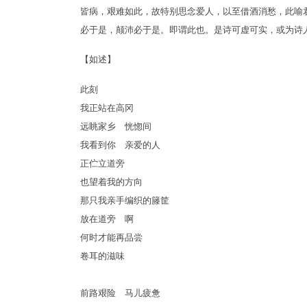
皆病，艰难如此，故特别思念爱人，以至借酒消愁，此喻
必于是，颠沛必于是。即谓此也。是诗可虚可实，或为诗
【如述】
此刻
我正站在高冈
远眺家乡 恍惚间
我看到你 亲爱的人
正伫立道旁
也望着我的方向
那只我亲手编织的籐筐
放在道旁 啊
何时才能再品尝
卷耳的滋味
前路艰险 马儿疲惫