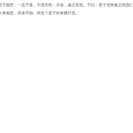
君子固穷，一志于道，不违天性－天命，诚之至也。子曰：君子无终食之间违
人单相思，亦未可知。何也？君子向来孤行也。