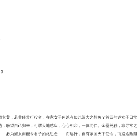
i
ng
隤玄黄，若非经常行役者，在家女子何以有如此阔大之想象？首四句述女子日
边，盼望自己归来，可谓天地感应，心心相印，一体同仁。金罍兕觥，非寻常
－－必为淑女而能令君子如此思念－－而远行，自有家国天下使命，而路途险