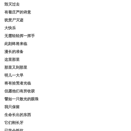
毁灭过去
有着庄严的诗意
犹焚尸灭迹
大快乐
无需轻轻挥一挥手
此刻终将来临
漫长的准备
这里那里
那里又到那里
明儿一大早
将有拾荒者光临
但愿他们有所收获
譬如一只散光的眼珠
我只保留
生命长出的东西
它们刚长牙
已学会抵抗