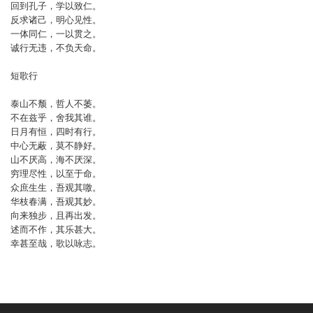
回到孔子，学以致仁。
反求诸己，明心见性。
一体同仁，一以贯之。
诚行无违，不负天命。
短歌行
泰山不颓，哲人不萎。
不在兹乎，舍我其谁。
日月有恒，四时有行。
中心无蔽，莫不静好。
山不厌高，海不厌深。
穷理尽性，以至于命。
众庶生生，吾观其噭。
华枝春满，吾观其妙。
向来独步，且再出发。
述而不作，其乐甚大。
幸甚至哉，歌以咏志。