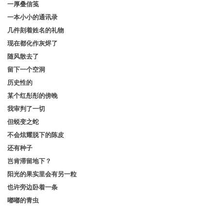
一厚叠信笺
一本小小的通讯录
几件刻着姓名的礼物
现在都化作灰烬了
随风散去了
留下一个空洞
历史性的
某个红彤彤的傍晚
我审判了一切
但蜕变之蛇
不会炫耀脱下的陈皮
还有种子
岂肯滞留地下？
阳光的果实里会有另一粒
也许旁边卧着一条
嘟嘟的青虫