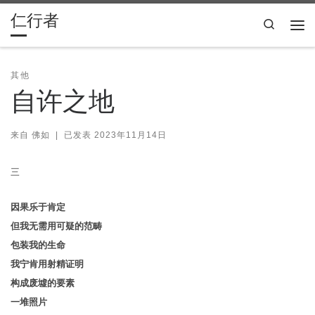
仁行者
Skip to content
Search
主
其他
自许之地
来自
佛如
|
已发表
2023年11月14日
三
因果乐于肯定
但我无需用可疑的范畴
包装我的生命
我宁肯用射精证明
构成废墟的要素
一堆照片