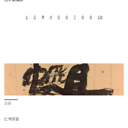
1
2
3
4
5
6
7
8
9
10
且慢
仁书宗旨